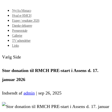
Nyt fra Monaco
Hvad er RMCH
Etaper / resultater 2026
Danske deltagere
Presseomtale
Gallerier
TV udsendelser
Links
Vælg Side
Stor donation til RMCH PRE-start i Assens d. 17.
januar 2026
Indsendt af
admin
|
sep 26, 2025