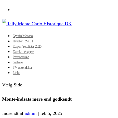
Nyt fra Monaco
Hvad er RMCH
Etaper / resultater 2026
Danske deltagere
Presseomtale
Gallerier
TV udsendelser
Links
Vælg Side
Monte-indsats mere end godkendt
Indsendt af
admin
|
feb 5, 2025