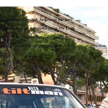
og Kristian Flensbak Jørgensen har kørt
-Carlo Historique sammen i deres VW Golf
r 11 i. Et resultat, der lover godt for
ppen af Col de Turini (foto Michael