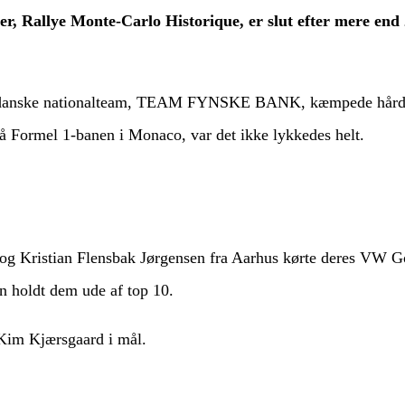
ler, Rallye Monte-Carlo Historique, er slut efter mere end 
t danske nationalteam, TEAM FYNSKE BANK, kæmpede hårdt f
å Formel 1-banen i Monaco, var det ikke lykkedes helt.
 Kristian Flensbak Jørgensen fra Aarhus kørte deres VW Gol
en holdt dem ude af top 10.
 Kim Kjærsgaard i mål.