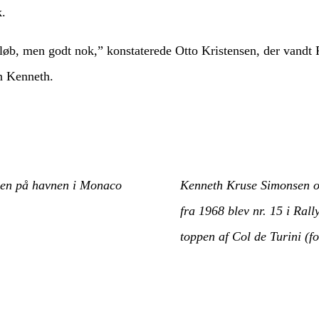
k.
te løb, men godt nok,” konstaterede Otto Kristensen, der vand
øn Kenneth.
sen på havnen i Monaco
Kenneth Kruse Simonsen og
fra 1968 blev nr. 15 i Ral
toppen af Col de Turini (f