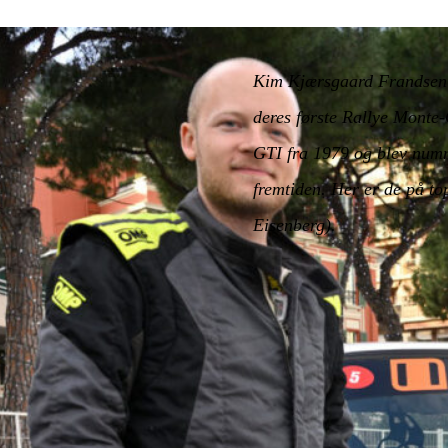
Kim Kjærsgaard Frandsen 
deres første Rallye Monte
GTI fra 1979 og blev numme
fremtiden. Her er de på to
Eisenberg).