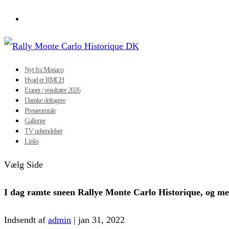
Nyt fra Monaco
Hvad er RMCH
Etaper / resultater 2026
Danske deltagere
Presseomtale
Gallerier
TV udsendelser
Links
Vælg Side
I dag ramte sneen Rallye Monte Carlo Historique, og med
Indsendt af
admin
|
jan 31, 2022