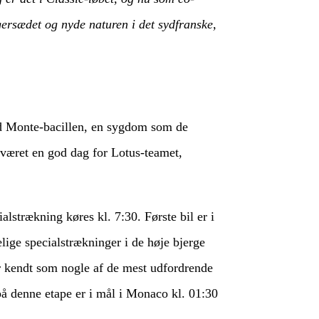
gersædet og nyde naturen i det sydfranske,
med Monte-bacillen, en sygdom som de
r været en god dag for Lotus-teamet,
alstrækning køres kl. 7:30. Første bil er i
lige specialstrækninger i de høje bjerge
r kendt som nogle af de mest udfordrende
 på denne etape er i mål i Monaco kl. 01:30