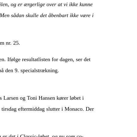
ilen, og er ærgerlige over at vi ikke kunne
 Men sådan skulle det åbenbart ikke være i
m nr. 25.
. Ifølge resultatlisten for dagen, ser det
på den 9. specialstrækning.
is Larsen og Toni Hansen kører løbet i
 tirsdag eftermiddag slutter i Monaco. Der
 er det i Classic-løbet, og nu som co-