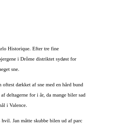
lo Historique. Efter tre fine
jergene i Drôme distriktet sydøst for
meget sne.
om oftest dækket af sne med en hård bund
l af deltagerne for i år, da mange biler sad
mål i Valence.
 hvil. Jan måtte skubbe bilen ud af parc