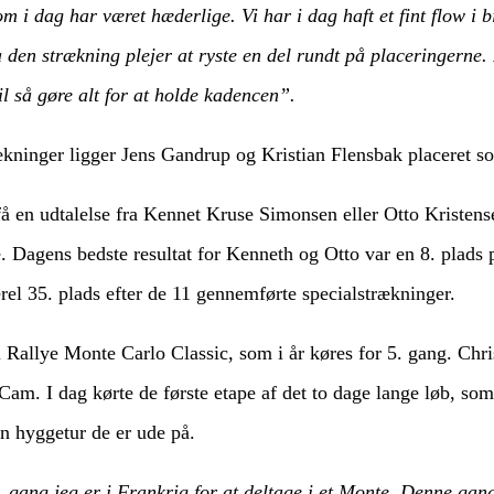
m i dag har været hæderlige. Vi har i dag haft et fint flow i b
 den strækning plejer at ryste en del rundt på placeringerne.
vil så gøre alt for at holde kadencen”.
ækninger ligger Jens Gandrup og Kristian Flensbak placeret so
få en udtalelse fra Kennet Kruse Simonsen eller Otto Kristensen
ne. Dagens bedste resultat for Kenneth og Otto var en 8. plads 
el 35. plads efter de 11 gennemførte specialstrækninger.
i Rallye Monte Carlo Classic, som i år køres for 5. gang. Chr
m. I dag kørte de første etape af det to dage lange løb, som
en hyggetur de er ude på.
. gang jeg er i Frankrig for at deltage i et Monte. Denne gang