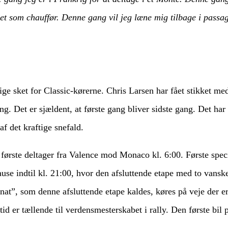
get som chauffør. Denne gang vil jeg læne mig tilbage i passa
ige sket for Classic-kørerne. Chris Larsen har fået stikket 
ang. Det er sjældent, at første gang bliver sidste gang. Det ha
 det kraftige snefald.
 første deltager fra Valence mod Monaco kl. 6:00. Første speci
use indtil kl. 21:00, hvor den afsluttende etape med to vanske
at”, som denne afsluttende etape kaldes, køres på veje der e
tid er tællende til verdensmesterskabet i rally. Den første bil