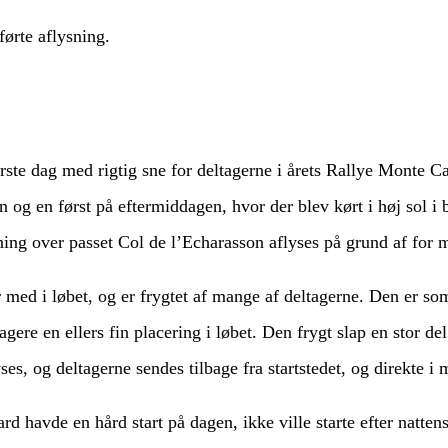
rste dag med rigtig sne for deltagerne i årets Rallye Monte Car
g en først på eftermiddagen, hvor der blev kørt i høj sol i b
ning over passet Col de l’Echarasson aflyses på grund af for 
 med i løbet, og er frygtet af mange af deltagerne. Den er s
agere en ellers fin placering i løbet. Den frygt slap en stor de
es, og deltagerne sendes tilbage fra startstedet, og direkte i 
havde en hård start på dagen, ikke ville starte efter nattens