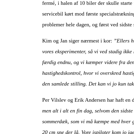
fermé, i halen af 10 biler der skulle star
servicebil kørt mod første specialstrækni
problemer hele dagen, og først ved sidste s
Kim og Jan siger nærmest i kor:
”Ellers h
vores eksperimenter, så vi ved stadig ikke 
færdig endnu, og vi kæmper videre fra den 
hastighedskontrol, hvor vi overskred hast
den samlede stilling. Det kan vi jo kun ta
Per Vilslev og Erik Andersen har haft en d
men alt i alt en fin dag, selvom den sids
sommerdæk, som vi må kæmpe med hver gang
20 cm sne der lå. Vore ispiloter kom jo i