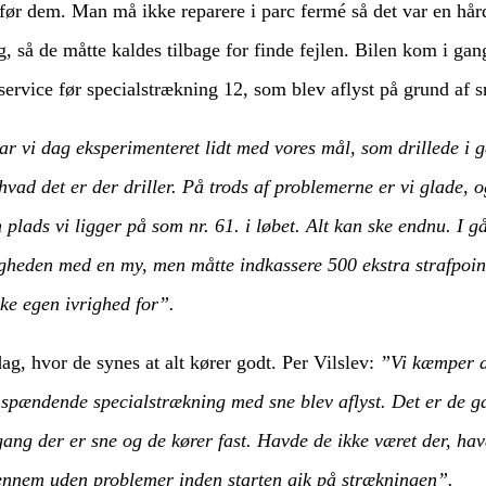
te før dem. Man må ikke reparere i parc fermé så det var en hå
ng, så de måtte kaldes tilbage for finde fejlen. Bilen kom i 
ervice før specialstrækning 12, som blev aflyst på grund af sne
ar vi dag eksperimenteret lidt med vores mål, som drillede i gå
hvad det er der driller. På trods af problemerne er vi glade, o
plads vi ligger på som nr. 61. i løbet. Alt kan ske endnu. I gå
igheden med en my, men måtte indkassere 500 ekstra strafpoin
kke egen ivrighed for”.
ag, hvor de synes at alt kører godt. Per Vilslev:
”Vi kæmper do
te spændende specialstrækning med sne blev aflyst. Det er de 
 der er sne og de kører fast. Havde de ikke været der, hav
gennem uden problemer inden starten gik på strækningen”.