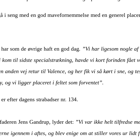
 gå i seng med en god mavefornemmelse med en generel placeri
har som de øvrige haft en god dag
. ”Vi har ligesom nogle af
i kom til sidste specialstrækning, havde vi kort forinden fået v
n anden vej retur til Valence, og her fik vi så kørt i sne, og t
 og vi ligger placeret i feltet som forventet”.
r efter dagens strabadser nr. 134.
 faderen Jens Gandrup, lyder det:
”Vi var ikke helt tilfredse m
rne igennem i aftes, og blev enige om at stiller vores ur lidt f