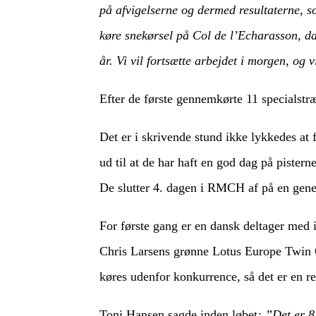
på afvigelserne og dermed resultaterne, so
køre snekørsel på Col de l’Echarasson, da
år. Vi vil fortsætte arbejdet i morgen, og 
Efter de første gennemkørte 11 specialstr
Det er i skrivende stund ikke lykkedes at 
ud til at de har haft en god dag på pister
De slutter 4. dagen i RMCH af på en gener
For første gang er en dansk deltager med 
Chris Larsens grønne Lotus Europe Twin Ca
køres udenfor konkurrence, så det er en r
Toni Hansen sagde inden løbet
: ”Det er 8