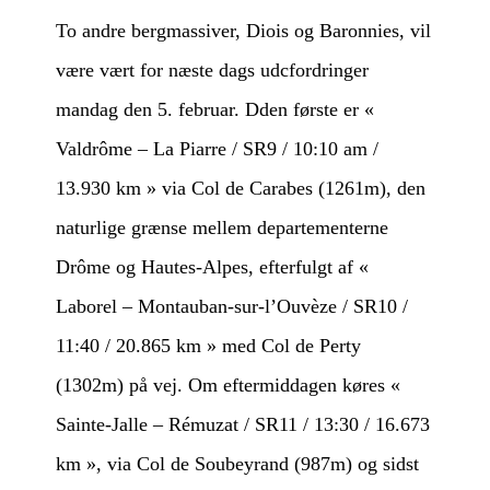
To andre bergmassiver, Diois og Baronnies, vil
være vært for næste dags udcfordringer
mandag den 5. februar. Dden første er «
Valdrôme – La Piarre / SR9 / 10:10 am /
13.930 km » via Col de Carabes (1261m), den
naturlige grænse mellem departementerne
Drôme og Hautes-Alpes, efterfulgt af «
Laborel – Montauban-sur-l’Ouvèze / SR10 /
11:40 / 20.865 km » med Col de Perty
(1302m) på vej. Om eftermiddagen køres «
Sainte-Jalle – Rémuzat / SR11 / 13:30 / 16.673
km », via Col de Soubeyrand (987m) og sidst