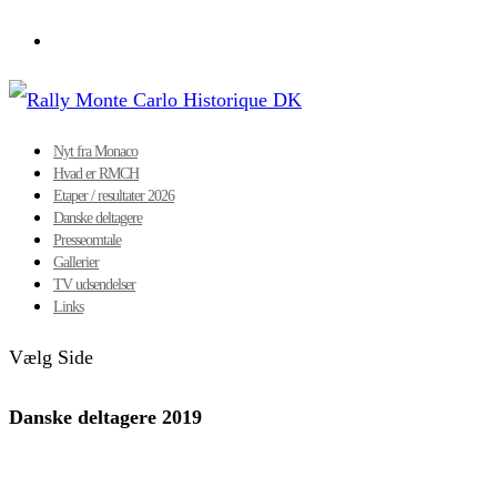
Nyt fra Monaco
Hvad er RMCH
Etaper / resultater 2026
Danske deltagere
Presseomtale
Gallerier
TV udsendelser
Links
Vælg Side
Danske deltagere 2019